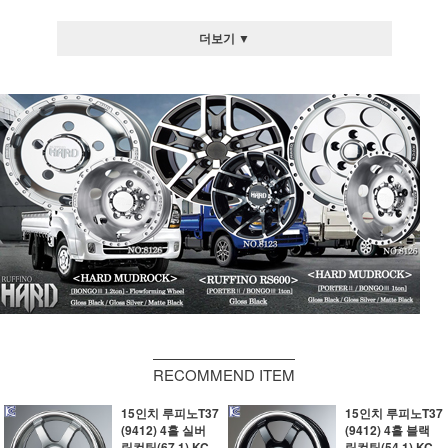
더보기 ▼
RECOMMEND ITEM
15인치 루피노T37
15인치 루피노T37
(9412) 4홀 실버
(9412) 4홀 블랙
림컷팅(67.1) KC
림컷팅(54.1) KC