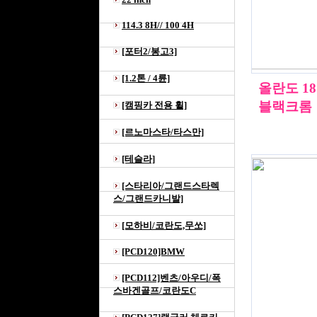
114.3 8H// 100 4H
[포터2/봉고3]
[1.2톤 / 4륜]
올란도 18
블랙크롬
[캠핑카 전용 휠]
[르노마스타/타스만]
[테슬라]
[스타리아/그랜드스타렉
스/그랜드카니발]
[모하비/코란도,무쏘]
[PCD120]BMW
[PCD112]벤츠/아우디/폭
스바겐골프/코란도C