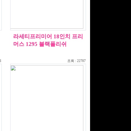
라세티프리미어 18인치 프리
머스 1295 블랙폴리쉬
1
조회 : 22707