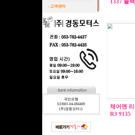
1337 
고객센타
국민은행
633601-04-084469
체어맨 리
(주)경동모터스
R3 9135