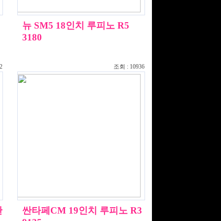
피
뉴 SM5 18인치 루피노 R5
3180
2
조회 : 10936
관
싼타페CM 19인치 루피노 R3