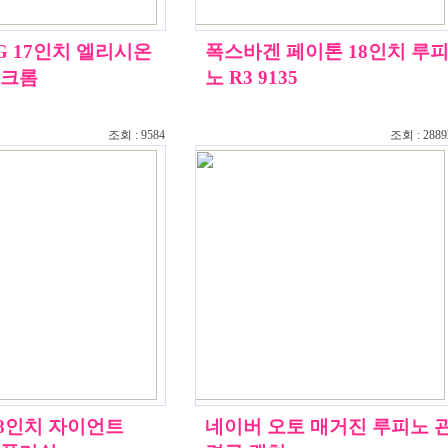
G 17인치 엘리시온
폭스바겐 페이톤 18인치 루
랙크롬
노 R3 9135
조회 : 9584
조회 : 2889
18인치 자이언트
네이버 오토 매거진 루피노 