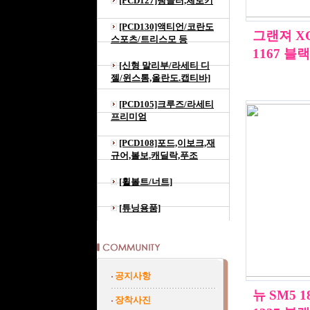
[PCD127]랭글러,체로키
[PCD130]액티언/코란도
그랜져 X
스포츠/트리스모 등
1167 블
[신형 말리부/라세티 디
젤/윈스톰,올란도.캡티바]
[PCD105]크루즈/라세티
프리미엄
[PCD108]포드,이보크,재
규어,볼보,캐딜락,푸조
[휠볼트/너트]
[튜닝용품]
공지사항
뉴 SM5 
장착사진