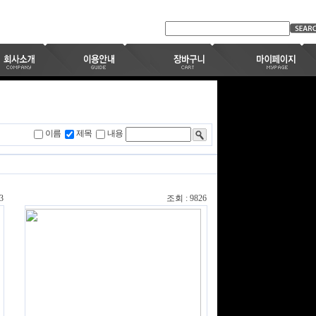
이름
제목
내용
3
조회 : 9826