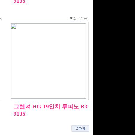
9135
3
조회 : 11030
그렌져 HG 19인치 루피노 R3
9135