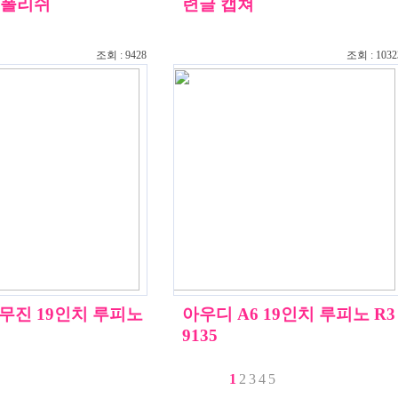
블랙폴리쉬
련글 캡쳐
조회 : 9428
조회 : 1032
무진 19인치 루피노
아우디 A6 19인치 루피노 R3
9135
1
2
3
4
5