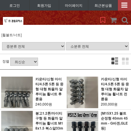
로그인
회원가입
마이페이지
최근본상품
[휠볼트/너트]
정렬
카운티/신형 마이
카운티/신형 마이
티/4.5톤 5톤 등 중
티/4.5톤 5톤 등 중
형 대형 화물차 알
형 대형 화물차 알
루미늄 휠너트 후
루미늄 휠너트 전
륜용
륜용
240,000원
200,000원
봉고1.2톤/마이티
[M15X1.25 볼트
구형 등 화물차 알
순정형 40mm 45
루미늄 휠너트 M1
mm - G바겐,GLE
8x1.5 복스알33m
등]