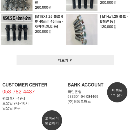
m
200,000원
260,000원
[M15X1.25 볼트 6
[ M14x1.25 볼트 -
0º 40mm 45mm -
BMW 등 ]
G바겐,GLE 등]
120,000원
200,000원
더보기 ▼
CUSTOMER CENTER
BANK ACCOUNT
053-782-4437
비회원
국민은행
1:1 문의
633601-04-084469
평일 9시~19시
(주)경동모터스
토요일 9시~16시
일요일 휴무
고객센터
연결하기