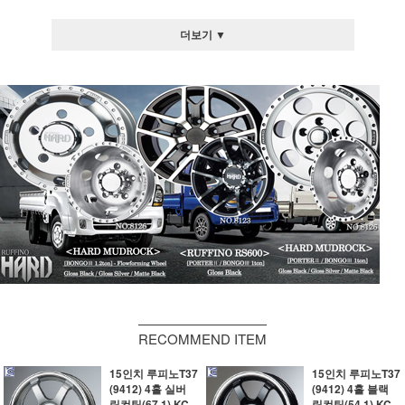
더보기 ▼
RECOMMEND ITEM
15인치 루피노T37
15인치 루피노T37
(9412) 4홀 실버
(9412) 4홀 블랙
림컷팅(67.1) KC
림컷팅(54.1) KC