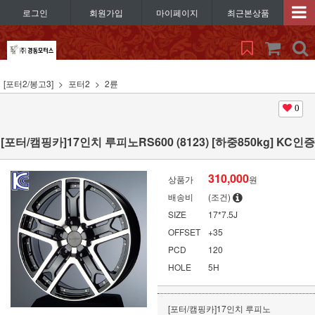
로그인
회원가입
마이페이지
최근본상품
[포터2/봉고3]
포터2
2륜
0
[포터/캠핑카]17인치 루피노RS600 (8123) [하중850kg] KC인증
310,000
상품가
원
배송비
(조건)
SIZE
17*7.5J
OFFSET
+35
PCD
120
HOLE
5H
[포터/캠핑카]17인치 루피노